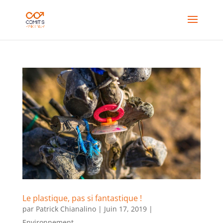
Le plastique, pas si fantastique !
par
Patrick Chianalino
|
Juin 17, 2019
|
Environnement