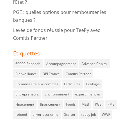
l’Etat ?
PGE : quelles options pour rembourser les
banques ?
Levée de fonds réussie pour TeePy avec
Comitis Partner
Étiquettes
60000 Rebonds
Accompagnement
Advance Capital
Bienveillance
BPI France
Comitis Partner
Commissaire aux comptes
Difficultés
Ecologie
Entrepreneurs
Environnement
expert financier
Finacement
financement
Fonds
MEB
PGE
PME
rebond
silver economie
Starter
teepy job
WWF