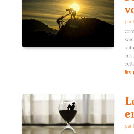
v
par
Conf
sais
actu
croi
cett
lire
L
e
par