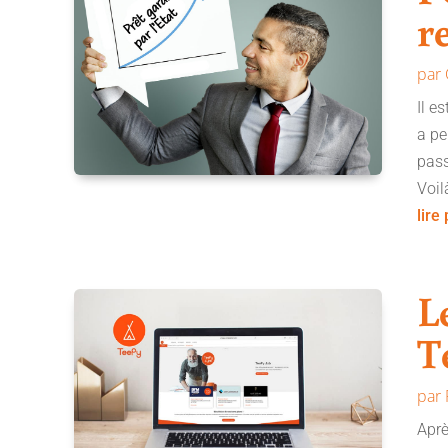
r
par
Il e
a pe
pass
Voil
lire
L
T
par
Aprè