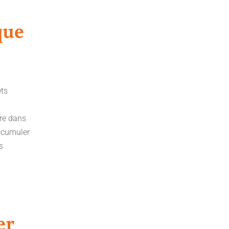
que
ets
dre dans
accumuler
s
er