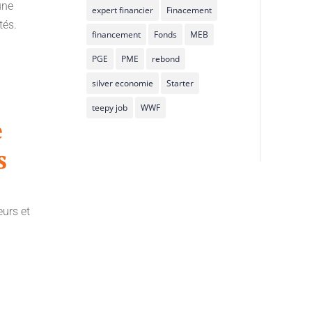
une
expert financier
Finacement
tés.
financement
Fonds
MEB
PGE
PME
rebond
silver economie
Starter
teepy job
WWF
e
s
eurs et