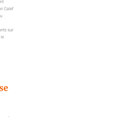
ent
ri Calef
du
ants sur
 le
se