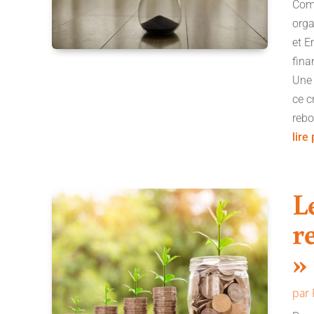
Comi
orga
et E
fina
Une 
ce c
rebo
lire
L
r
»
par