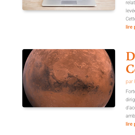
rela
levé
Cett
lire
D
C
par
Fort
diri
d’ac
ambi
lire