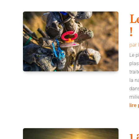
L
!
par
Le p
plas
trai
la n
dans
mili
lire
1