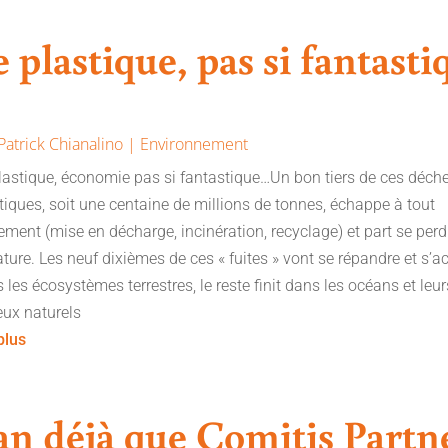
e plastique, pas si fantasti
Patrick Chianalino
|
Environnement
lastique, économie pas si fantastique…Un bon tiers de ces déch
tiques, soit une centaine de millions de tonnes, échappe à tout
tement (mise en décharge, incinération, recyclage) et part se per
ature. Les neuf dixièmes de ces « fuites » vont se répandre et s’
 les écosystèmes terrestres, le reste finit dans les océans et leur
eux naturels
 plus
 an déjà que Comitis Partn