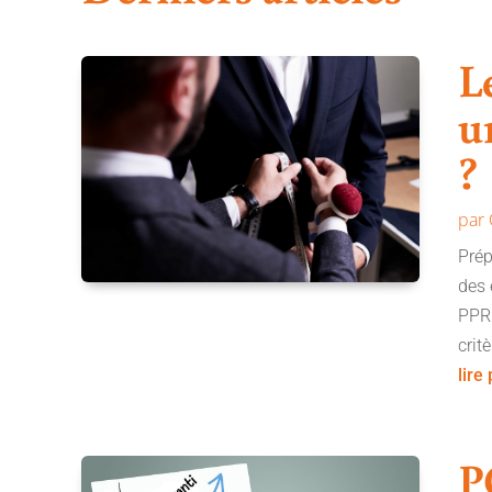
L
u
?
par
Prép
des 
PPR.
crit
lire
P