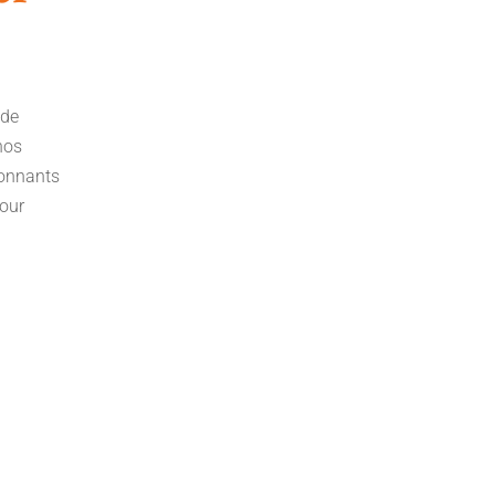
 de
nos
ionnants
pour