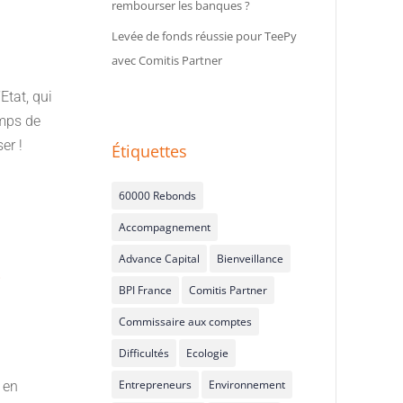
rembourser les banques ?
Levée de fonds réussie pour TeePy
avec Comitis Partner
Etat, qui
emps de
er !
Étiquettes
60000 Rebonds
Accompagnement
Advance Capital
Bienveillance
r
BPI France
Comitis Partner
Commissaire aux comptes
Difficultés
Ecologie
Entrepreneurs
Environnement
 en