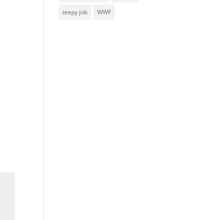
teepy job
WWF