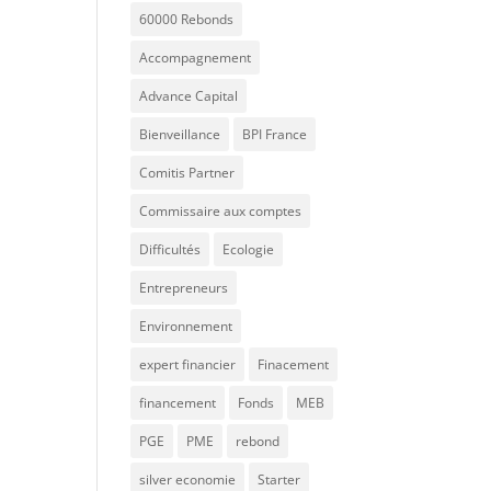
60000 Rebonds
Accompagnement
Advance Capital
Bienveillance
BPI France
Comitis Partner
Commissaire aux comptes
Difficultés
Ecologie
Entrepreneurs
Environnement
expert financier
Finacement
financement
Fonds
MEB
PGE
PME
rebond
silver economie
Starter